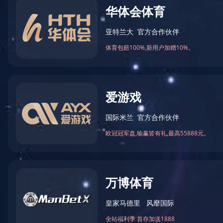
新闻中心
公司新闻
新闻中心
行业新闻
关于延期举办”202
开云网页版·官方端在线-开云
DMC2016第十六
（中国）
2016深圳国际数控
我司参加2018年6月
第19届深圳国际机
开云网页版·官方端在线-开云（中
我司参加(2013年0
国）
我司参加(2013年11
地 址：东莞市长安镇金铭国际模具
城展厅3B栋-2001
电 话：0769-81153535
首页
上一页
传 真：0769-81153536
联系人：伍小姐 13827296260