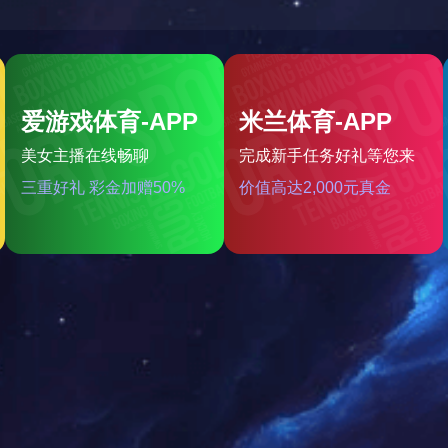
(1)产品工件原材料薄，切削液非常容易进到和充斥着放电间隙
那如果产品工件过薄，电极丝在激光切割中容易发生抖丝，干扰
冲使用率低，激光切割速率相对较低。
(2)产品工件原材料过厚，切削液进到和排出生产加工地区较艰
都不好，生产加工可靠性差。