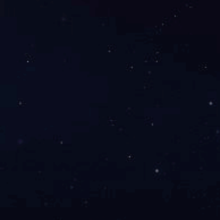
出调整。
糙度(空气氧化)、联接状况。
中国）