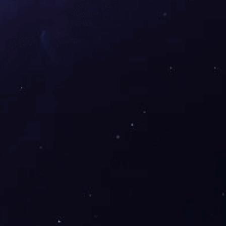
而变化，一般都有一个相匹配较大生产
60mm中间激光切割速度快。太高和
水冲。应查验、调节上喷头与铸件上表
冲放电动能。
不光滑或损伤。应改用高质量的电极
液尺寸。