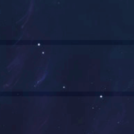
公司新闻
广东徕通慢走丝厂家：如何防止慢走
时间：2022/9/27 13:36:24
广东徕通慢走丝
厂家介绍下如何防止慢走丝加工的产品工件锈
慢走丝生产加工使用的切削液是双蒸水，容易造成产品工件生绣
激光切割完并外露在外面的一部分，能涂上防锈剂进行维护;假
长，第二天使用中，下班了前运用空气压缩烘干产品工件里的水
里的水，随后涂上防锈剂;若是有自动喷砂机，可喷砂工艺表层
浸一下，再用清水清洗后迅速擦拭抹油;如今有一种专门的防锈
广东徕通慢走丝厂家：产品工件厚度的尺寸对慢走丝生产加工工
产品工件厚度的尺寸直接关系着生产加工时充放电和铣面效果，
成影响。