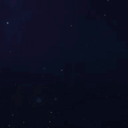
(5)丝张力太高或走丝起伏。运用张力计查验电极丝的张力，并作
(6)走丝速率过低。如果需要调节。
(7)导电性块和炭刷毁坏。应查验导电性块和碳刷的损坏、外表粗
好了，感谢大伙的说话，让我们下期再见。
产品中心
成功案例
资质荣誉
开云网页版·官方端在线-开云（