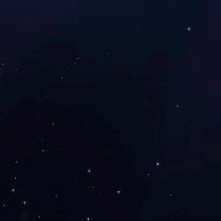
友情链接
LINKS
出格
BAIDU
新浪
网站首页
关于我们
新闻中心
开云网页版·官方端在线-开云（中国） 版权所有