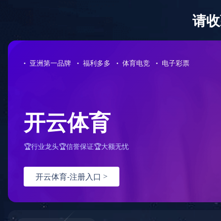
网站首页
关于我们