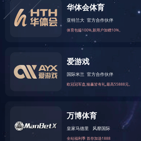
新闻中心
公司新闻
行业新闻
开云网页版·官方端在线-开云
（中国）
开云网页版·官方端在线-开云（中
国）
地 址：东莞市长安镇金铭国际模具
城展厅3B栋-2001
电 话：0769-81153535
传 真：0769-81153536
联系人：伍小姐 13827296260