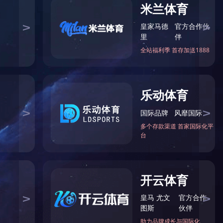
当前位置：
主页
>
新闻中心
>
公司新闻
>
绍
行脉冲火花放电的产品。在这里为大家说
下吧。
金属蚀刻熔化和气化两种方法。宽脉冲宽
内应力增大，因此容易产生裂纹。当脉冲
，提高表面质量，降低内应力，避免裂
度只有几十NS，峰值电流在1000A以
量。除此之外，广东慢走丝由于采用了防
现实际上水有一定的导电性，即使你去离子
到正极时，需要了解的是，在电场的作用
而粘结剂中的硬质合金材料钴进入离子态