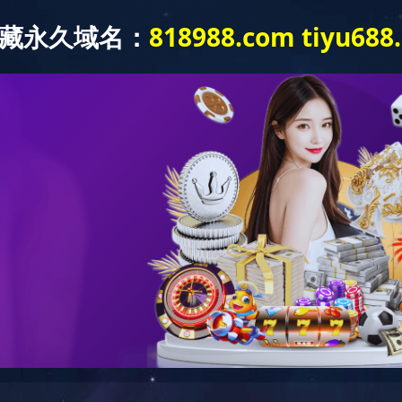
新闻中心
产品中心
成功案例