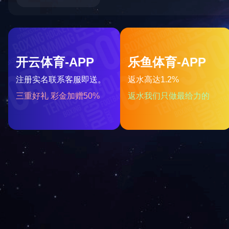
国）
地 址：东莞市长安镇金铭国际模具
城展厅3B栋-2001
电 话：0769-81153535
传 真：0769-81153536
联系人：伍小姐 13827296260
邮 箱: xiangyajixie@126.com
网 址: dreamerhuan.com
友情链接
LINKS
出格
BAIDU
新浪
网站首页
关于我们
新闻中心
开云网页版·官方端在线-开云（中国） 版权所有