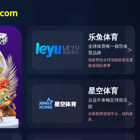
全国服务咨询热线
0769-81153535
资质荣誉
开云网页版·官方端在
线-开云（中国）